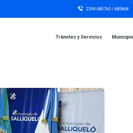
2394 480760 / 480868
Trámites y Servicios
Municipi