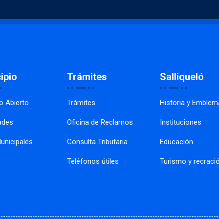
ipio
Trámites
Salliqueló
o Abierto
Trámites
Historia y Emblem
ades
Oficina de Reclamos
Instituciones
unicipales
Consulta Tributaria
Educación
Teléfonos útiles
Turismo y recraci