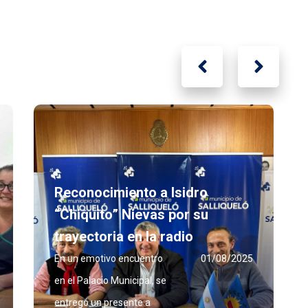
Reconocimiento a Isidro
“Chiquito” Nievas por su
trayectoria en la radio
En un emotivo encuentro
01/08/2025
en el Palacio Municipal, se
entregó un presente a